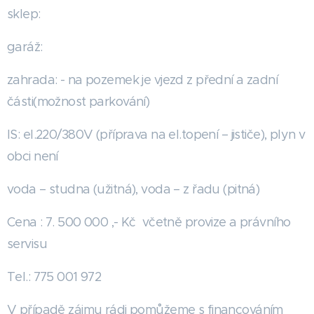
sklep:
garáž:
zahrada: - na pozemek je vjezd z přední a zadní
části(možnost parkování)
IS: el.220/380V (příprava na el.topení – jističe), plyn v
obci není
voda – studna (užitná), voda – z řadu (pitná)
Cena : 7. 500 000
,- Kč včetně provize a právního
servisu
Tel.: 775 001 972
V případě zájmu rádi pomůžeme s financováním