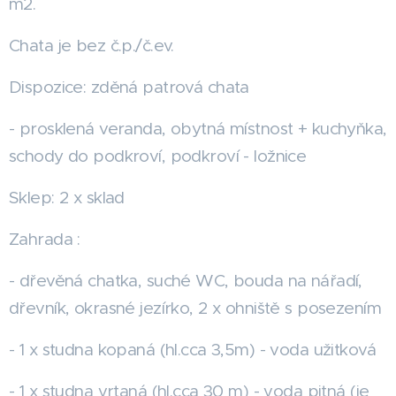
m2.
Chata je bez č.p./č.ev.
Dispozice: zděná patrová chata
- prosklená veranda, obytná místnost + kuchyňka,
schody do podkroví, podkroví - ložnice
Sklep: 2 x sklad
Zahrada :
- dřevěná chatka, suché WC, bouda na nářadí,
dřevník, okrasné jezírko, 2 x ohniště s posezením
- 1 x studna kopaná (hl.cca 3,5m) - voda užitková
- 1 x studna vrtaná (hl.cca 30 m) - voda pitná (je