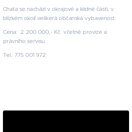
Chata se nachází v okrajové a klidné části, v
blízkém okolí veškerá občanská vybavenost.
Cena: 2. 200 000,- Kč včetně provize a
právního servisu
Tel.: 775 001 972