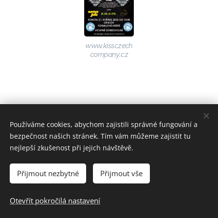
www.kissczech
company.cz
Používáme cookies, abychom zajistili správné fungování a
bezpečnost našich stránek. Tím vám můžeme zajistit tu
nejlepší zkušenost při jejich návštěvě.
Reality Čech
Přijmout nezbytné
Přijmout vše
© 2024 Všechna práva vyhrazena.
www.reality-cech.cz
Cookies
Otevřít pokročilá nastavení