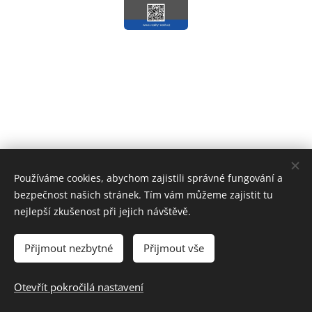
Používáme cookies, abychom zajistili správné fungování a
bezpečnost našich stránek. Tím vám můžeme zajistit tu
nejlepší zkušenost při jejich návštěvě.
Reality Čech
Přijmout nezbytné
Přijmout vše
© 2024 Všechna práva vyhrazena.
www.reality-cech.cz
Cookies
Otevřít pokročilá nastavení